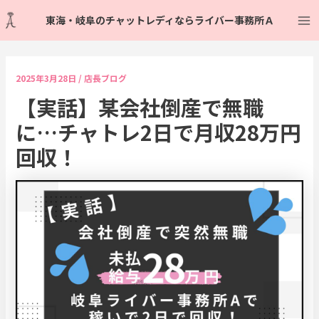
内
Post
Ma
東海・岐阜のチャットレディならライバー事務所Ａ
容
navigation
Me
を
ス
キ
2025年3月28日
/
店長ブログ
ッ
【実話】某会社倒産で無職
プ
に…チャトレ2日で月収28万円
回収！