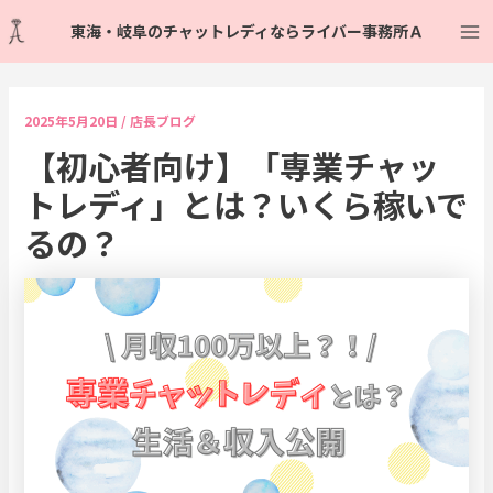
内
Post
Ma
東海・岐阜のチャットレディならライバー事務所Ａ
容
navigation
Me
を
ス
キ
2025年5月20日
/
店長ブログ
ッ
【初心者向け】「専業チャッ
プ
トレディ」とは？いくら稼いで
るの？