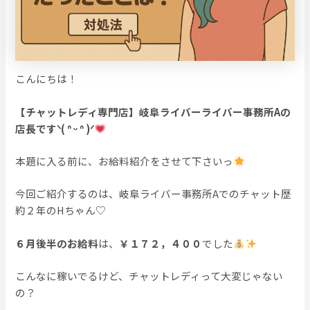
こんにちは！
【チャットレディ専門店】岐阜ライバーライバー事務所Aの
店長ですᐠ( ᐢ ᵕ ᐢ )ᐟ
本題に入る前に、お給料紹介をさせて下さいっ
今回ご紹介するのは、岐阜ライバー事務所Aでのチャット歴
約２年のHちゃん♡
６月後半のお給料
は、
￥１７２，４００
でした
こんなに稼いでるけど、チャットレディって大変じゃない
の？