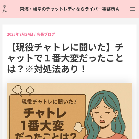
内
Post
Ma
東海・岐阜のチャットレディならライバー事務所Ａ
容
navigation
Me
を
ス
キ
2025年7月24日
/
店長ブログ
ッ
【現役チャトレに聞いた】チ
プ
ャットで１番大変だったこと
は？※対処法あり！