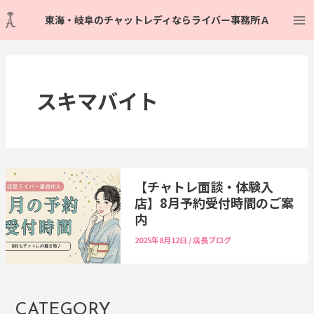
内
Ma
東海・岐阜のチャットレディならライバー事務所Ａ
容
Me
を
ス
キ
ッ
スキマバイト
プ
【チャトレ面談・体験入
店】8月予約受付時間のご案
内
2025年8月12日
/
店長ブログ
CATEGORY